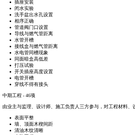
插座安装
闭水实验
洗手盆出水孔设置
相序正确
管道阀门口设置
导线与燃气管距离
水管开槽
接线盒与燃气管距离
水电管同槽现象
同面暗盒高低差
打压试验
开关插座高度设置
电管开槽
穿线不得有接头
中期工程 - 46项
由业主与监理、设计师、施工负责人三方参与，对工程材料、设
表面平整
墙、顶面木楔间距
清油木纹清晰