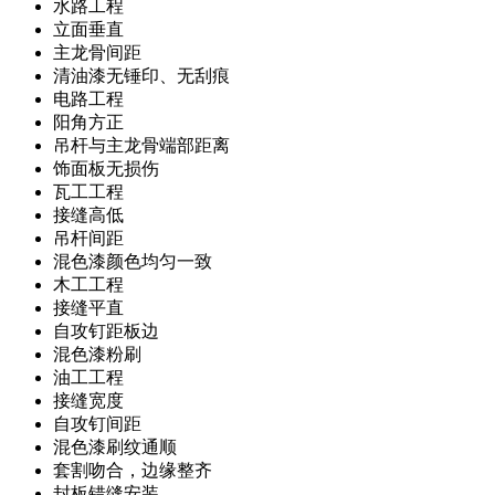
水路工程
立面垂直
主龙骨间距
清油漆无锤印、无刮痕
电路工程
阳角方正
吊杆与主龙骨端部距离
饰面板无损伤
瓦工工程
接缝高低
吊杆间距
混色漆颜色均匀一致
木工工程
接缝平直
自攻钉距板边
混色漆粉刷
油工工程
接缝宽度
自攻钉间距
混色漆刷纹通顺
套割吻合，边缘整齐
封板错缝安装