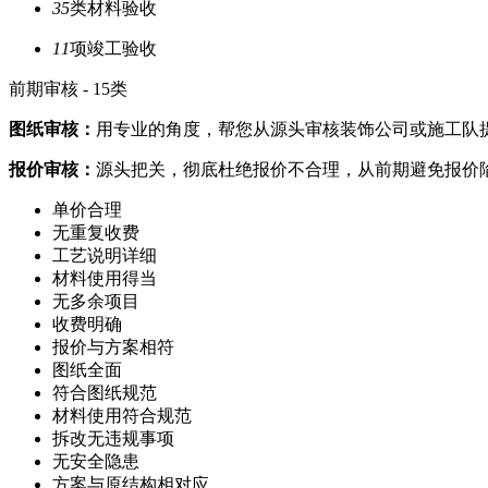
35
类
材料验收
11
项
竣工验收
前期审核 - 15类
图纸审核：
用专业的角度，帮您从源头审核装饰公司或施工队
报价审核：
源头把关，彻底杜绝报价不合理，从前期避免报价
单价合理
无重复收费
工艺说明详细
材料使用得当
无多余项目
收费明确
报价与方案相符
图纸全面
符合图纸规范
材料使用符合规范
拆改无违规事项
无安全隐患
方案与原结构相对应