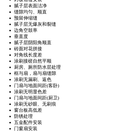
腻子层表面洁净
缝隙均匀、顺直
预留伸缩缝
腻子层无爆灰和裂缝
边角空鼓率
垂直度
腻子层阴阳角顺直
砖面对花拼接
对角线长度差
涂刷接槎自然平顺
厨房、厕所防水层处理
框与扇，扇与扇缝隙
涂刷无漏刷、返色
门扇与地面间距(客卧)
涂刷无明显色差
门扇与地面间距(厨卫)
涂刷无砂眼、无刷痕
窗台板高低差
防锈处理
五金配件安装
门窗扇安装