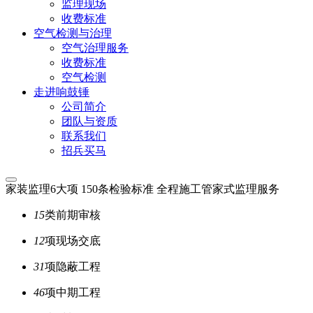
监理现场
收费标准
空气检测与治理
空气治理服务
收费标准
空气检测
走进响鼓锤
公司简介
团队与资质
联系我们
招兵买马
家装监理
6大项 150条检验标准 全程施工管家式监理服务
15
类
前期审核
12
项
现场交底
31
项
隐蔽工程
46
项
中期工程