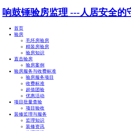
响鼓锤验房监理
---人居安全
首页
验房
毛坯房验房
精装房验房
验房知识
直击验房
验房案例
验房服务与收费标准
验房服务项目
收费标准
超值团验
优惠活动
项目批量查验
项目验收
装修监理与服务
监理知识
装修资讯