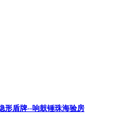
形盾牌--响鼓锤珠海验房