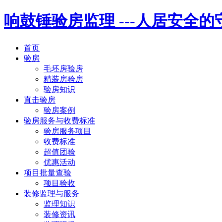
响鼓锤验房监理
---人居安全
首页
验房
毛坯房验房
精装房验房
验房知识
直击验房
验房案例
验房服务与收费标准
验房服务项目
收费标准
超值团验
优惠活动
项目批量查验
项目验收
装修监理与服务
监理知识
装修资讯