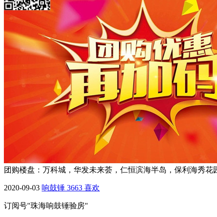
团购楼盘：万科城，华发未来荟，仁恒滨海半岛，保利海秀花
2020-09-03
响鼓锤
3663
喜欢
订阅号"珠海响鼓锤验房"