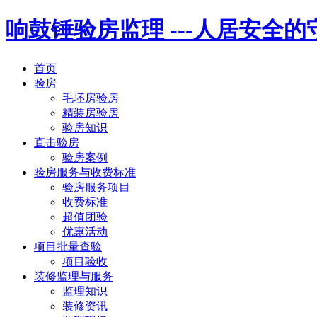
响鼓锤验房监理
---人居安全
首页
验房
毛坯房验房
精装房验房
验房知识
直击验房
验房案例
验房服务与收费标准
验房服务项目
收费标准
超值团验
优惠活动
项目批量查验
项目验收
装修监理与服务
监理知识
装修资讯