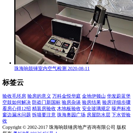
珠海响鼓锤室内空气检测
2020-08-11
标签云
验收毛坯房
验房的意义
万科金悦华庭
金地伊顿山
华发蔚蓝堡
空鼓如何解决
防盗门新国标
验房杂谈
验房结果
验房详细步骤
看房心得12招
精装房验收
木地板验收
安全玻璃规定
噪声标准
窗边漏水问题
拆墙要注意
珠海奥园广场
房屋防水层
下水管验
收
Copyright © 2002-2017 珠海响鼓锤房地产咨询有限公司 版权