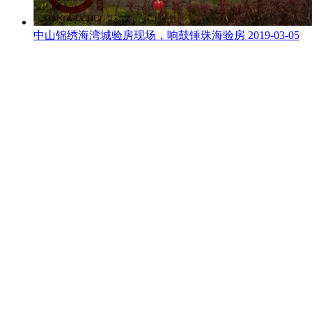
中山锦绣海湾城验房现场，响鼓锤珠海验房
2019-03-05