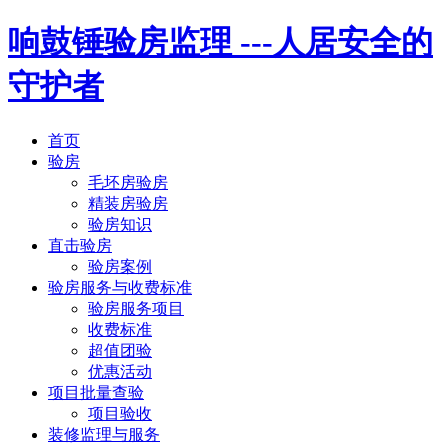
响鼓锤验房监理
---人居安全的
守护者
首页
验房
毛坯房验房
精装房验房
验房知识
直击验房
验房案例
验房服务与收费标准
验房服务项目
收费标准
超值团验
优惠活动
项目批量查验
项目验收
装修监理与服务