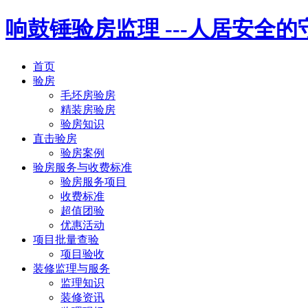
响鼓锤验房监理
---人居安全
首页
验房
毛坯房验房
精装房验房
验房知识
直击验房
验房案例
验房服务与收费标准
验房服务项目
收费标准
超值团验
优惠活动
项目批量查验
项目验收
装修监理与服务
监理知识
装修资讯