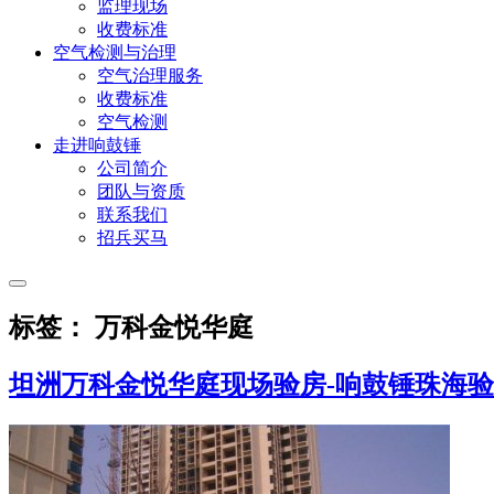
监理现场
收费标准
空气检测与治理
空气治理服务
收费标准
空气检测
走进响鼓锤
公司简介
团队与资质
联系我们
招兵买马
标签： 万科金悦华庭
坦洲万科金悦华庭现场验房-响鼓锤珠海