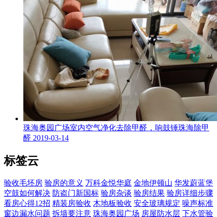
珠海奥园广场室内空气净化去除甲醛，响鼓锤珠海除甲
醛
2019-03-14
标签云
验收毛坯房
验房的意义
万科金悦华庭
金地伊顿山
华发蔚蓝堡
空鼓如何解决
防盗门新国标
验房杂谈
验房结果
验房详细步骤
看房心得12招
精装房验收
木地板验收
安全玻璃规定
噪声标准
窗边漏水问题
拆墙要注意
珠海奥园广场
房屋防水层
下水管验