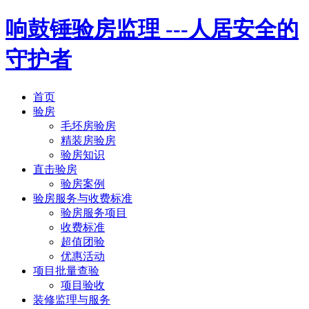
响鼓锤验房监理
---人居安全的
守护者
首页
验房
毛坯房验房
精装房验房
验房知识
直击验房
验房案例
验房服务与收费标准
验房服务项目
收费标准
超值团验
优惠活动
项目批量查验
项目验收
装修监理与服务