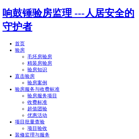
响鼓锤验房监理
---人居安全的
守护者
首页
验房
毛坯房验房
精装房验房
验房知识
直击验房
验房案例
验房服务与收费标准
验房服务项目
收费标准
超值团验
优惠活动
项目批量查验
项目验收
装修监理与服务