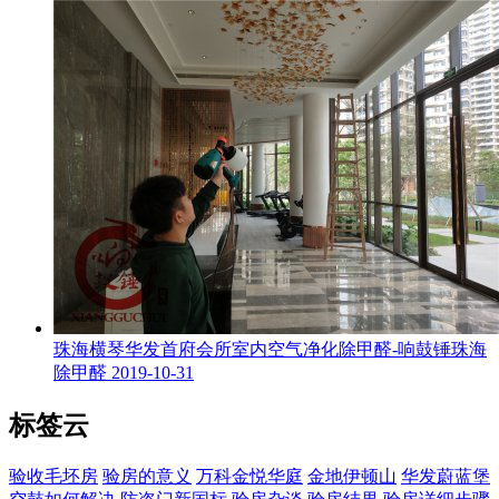
珠海横琴华发首府会所室内空气净化除甲醛-响鼓锤珠海
除甲醛
2019-10-31
标签云
验收毛坯房
验房的意义
万科金悦华庭
金地伊顿山
华发蔚蓝堡