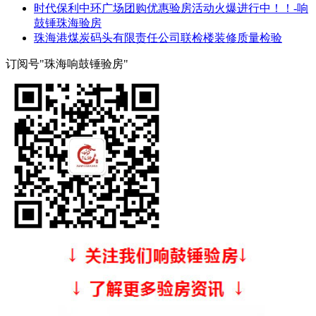
时代保利中环广场团购优惠验房活动火爆进行中！！-响
鼓锤珠海验房
珠海港煤炭码头有限责任公司联检楼装修质量检验
订阅号"珠海响鼓锤验房"