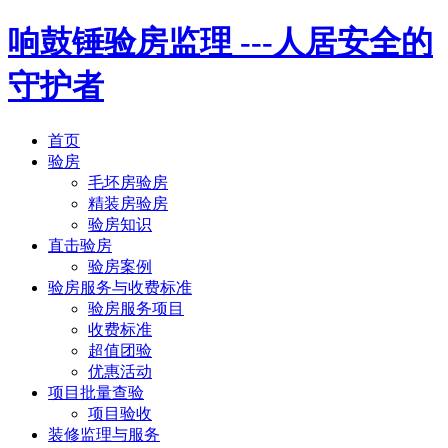
响鼓锤验房监理
---人居安全的
守护者
首页
验房
毛坯房验房
精装房验房
验房知识
直击验房
验房案例
验房服务与收费标准
验房服务项目
收费标准
超值团验
优惠活动
项目批量查验
项目验收
装修监理与服务