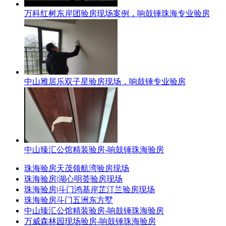
万科红树东岸团验房现场案例，响鼓锤珠海专业验房
中山雅居乐双子星验房现场，响鼓锤专业验房
中山臻汇公馆精装验房-响鼓锤珠海验房
珠海验房天茂领航湾验房现场
珠海验房|湖心明荟验房现场
珠海验房|斗门鸿基岸芷汀兰验房现场
珠海验房斗门五洲东方墅
中山臻汇公馆精装验房-响鼓锤珠海验房
万威森林园现场验房-响鼓锤珠海验房