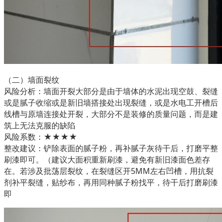
（二）墙面裂纹

风险分析：墙面开裂大部分是由于墙体的水泥出现空鼓、裂缝
或是腻子收缩或是新旧墙搭接处出现裂缝，或是水电工开槽后
线槽与原墙连接处开裂，大部分不是装修的质量问题，而是建
筑上无法克服的缺陷

风险系数：★★★★

整改建议：铲除表面的腻子粉，再补腻子灰待干后，打磨平整
刷漆即可。（建议大面积重新刷漆，避免有新旧漆面色差存
在。若涉及批荡层裂纹，在裂缝区开5MM左右凹槽，用抗裂
剂补平裂缝，贴纱布，再用同种腻子粉找平，待干后打磨刷漆
即