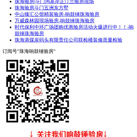
珠海验房|斗门鸿基岸芷汀兰验房现场
珠海验房斗门五洲东方墅
中山臻汇公馆精装验房-响鼓锤珠海验房
万威森林园现场验房-响鼓锤珠海验房
时代保利中环广场团购优惠验房活动火爆进行中！！-响
鼓锤珠海验房
珠海港煤炭码头有限责任公司联检楼装修质量检验
订阅号"珠海响鼓锤验房"