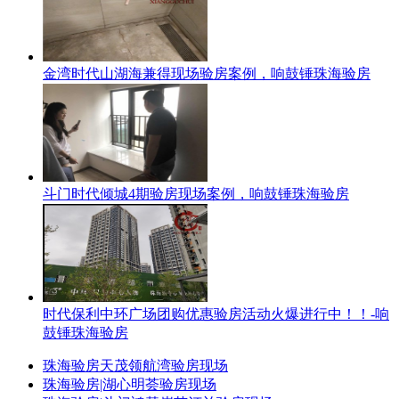
金湾时代山湖海兼得现场验房案例，响鼓锤珠海验房
斗门时代倾城4期验房现场案例，响鼓锤珠海验房
时代保利中环广场团购优惠验房活动火爆进行中！！-响
鼓锤珠海验房
珠海验房天茂领航湾验房现场
珠海验房|湖心明荟验房现场