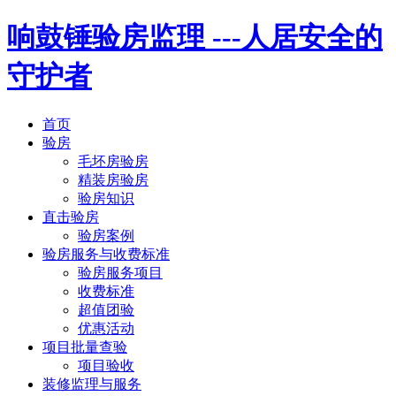
响鼓锤验房监理
---人居安全的
守护者
首页
验房
毛坯房验房
精装房验房
验房知识
直击验房
验房案例
验房服务与收费标准
验房服务项目
收费标准
超值团验
优惠活动
项目批量查验
项目验收
装修监理与服务