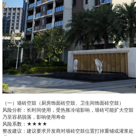
（一）墙砖空鼓（厨房饰面砖空鼓、卫生间饰面砖空鼓）

风险分析：长时间使用，受热胀冷缩影响，墙砖可能扩大空鼓
乃至容易脱落，影响使用寿命

风险系数：★★★★

整改建议：建议要求开发商对墙砖空鼓位置打掉重铺或灌浆处