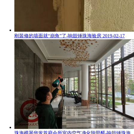
刚装修的墙面就“崩角”了-响鼓锤珠海验房
2019-02-17
珠海横琴华发首府会所室内空气净化除甲醛-响鼓锤珠海